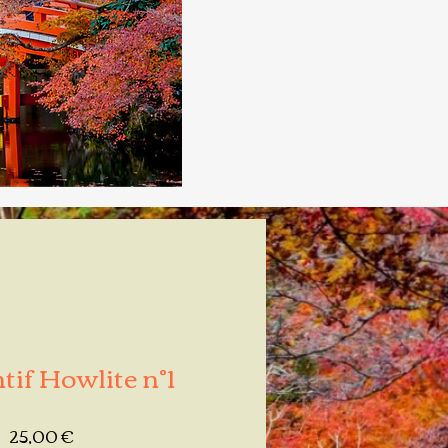
if Howlite n°1
Prix
25,00 €