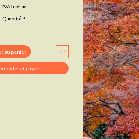
TVA Incluse
Quantité
*
r au panier
ander et payer