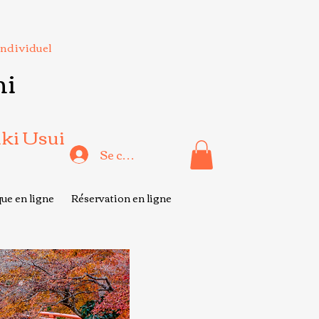
Individuel
hi
iki Usui
Se connecter
ue en ligne
Réservation en ligne