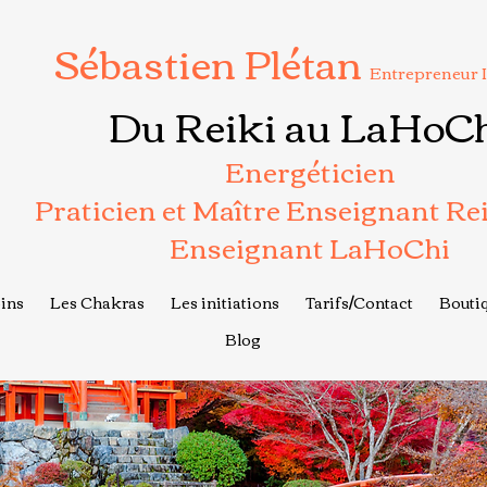
Sébastien Plétan
Entrepreneur 
Du Reiki au LaHoC
Energéticien
Praticien et Maître Enseignant Re
Enseignant LaHoChi
ins
Les Chakras
Les initiations
Tarifs/Contact
Boutiq
Blog