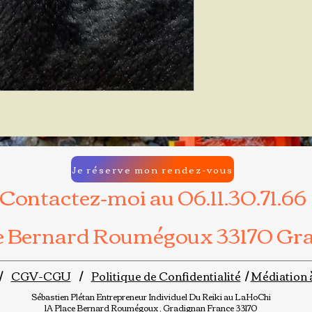
Je réserve mon rendez-vous
Contactez-moi au 06.11.30.71.66
ce Bernard Roumégoux 33170 Gr
/
CGV-CGU
/
Politique de Confidentialité
/
Médiation 
Sébastien Plétan
Entrepreneur Individuel
Du Reiki au LaHoChi
1A Place Bernard Roumégoux , Gradignan France 33170