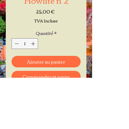
Prix
25,00 €
TVA Incluse
Quantité
*
Ajouter au panier
Commander et payer
Je réserve mon rendez-vous
Contactez-moi au
06.11.30.71.66
1 A Place Bernard Roumégoux