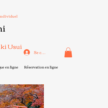
Individuel
hi
iki Usui
Se connecter
ue en ligne
Réservation en ligne