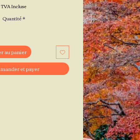
TVA Incluse
Quantité
*
r au panier
ander et payer