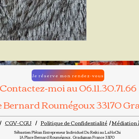
Je réserve mon rendez-vous
Contactez-moi au 06.11.30.71.66
ce Bernard Roumégoux 33170 Gr
/
CGV-CGU
/
Politique de Confidentialité
/
Médiation 
Sébastien Plétan
Entrepreneur Individuel
Du Reiki au LaHoChi
1A Place Bernard Roumégoux , Gradignan France 33170