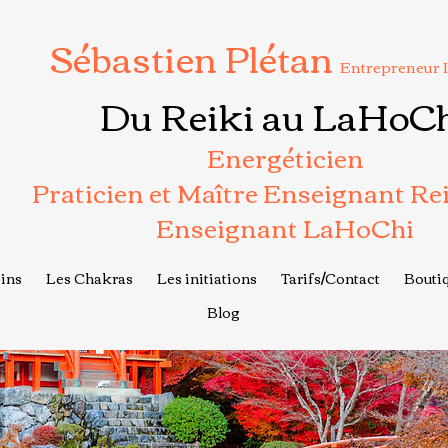
Sébastien Plétan
Entrepreneur 
Du Reiki au LaHoC
Energéticien
Praticien et Maître Enseignant Re
Enseignant LaHoChi
ins
Les Chakras
Les initiations
Tarifs/Contact
Boutiq
Blog