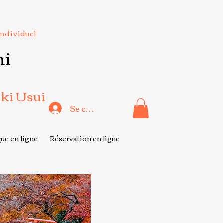
Individuel
hi
iki Usui
Se connecter
ue en ligne
Réservation en ligne