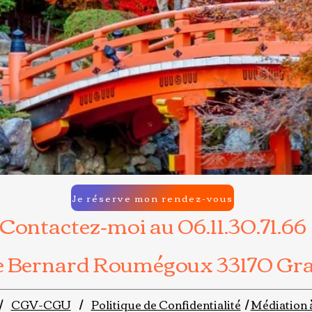
Je réserve mon rendez-vous
Contactez-moi au 06.11.30.71.66
ce Bernard Roumégoux 33170 Gr
/
CGV-CGU
/
Politique de Confidentialité
/
Médiation 