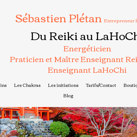
Sébastien Plétan
Entrepreneur 
Du Reiki au LaHoC
Energéticien
Praticien et Maître Enseignant Re
Enseignant LaHoChi
ins
Les Chakras
Les initiations
Tarifs/Contact
Boutiq
Blog