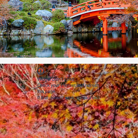
Widget Didn’t Load
Check your internet and refresh
this page.
If that doesn’t work, contact us.