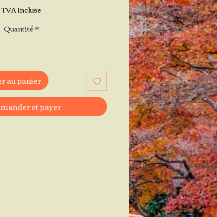
TVA Incluse
Quantité
*
r au panier
ander et payer