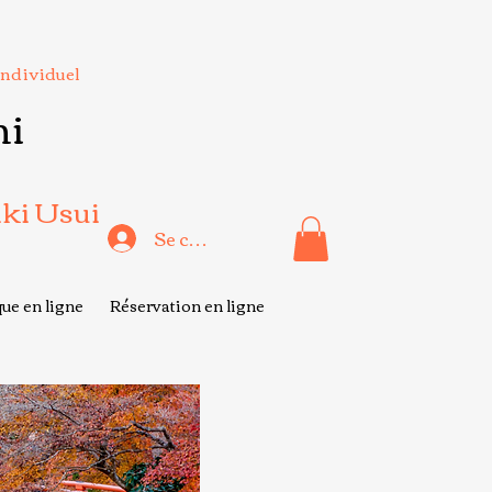
Individuel
hi
iki Usui
Se connecter
ue en ligne
Réservation en ligne