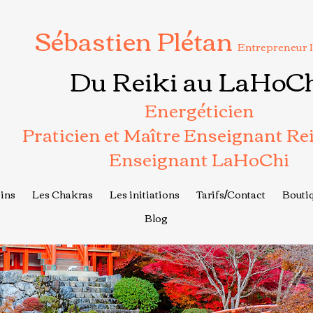
Sébastien Plétan
Entrepreneur 
Du Reiki au LaHoC
Energéticien
Praticien et Maître Enseignant Re
Enseignant LaHoChi
ins
Les Chakras
Les initiations
Tarifs/Contact
Boutiq
Blog