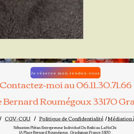
Je réserve mon rendez-vous
Contactez-moi au 06.11.30.71.66
ce Bernard Roumégoux 33170 Gr
/
CGV-CGU
/
Politique de Confidentialité
/
Médiation 
Sébastien Plétan
Entrepreneur Individuel
Du Reiki au LaHoChi
1A Place Bernard Roumégoux , Gradignan France 33170