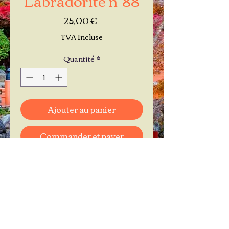
Prix
25,00 €
TVA Incluse
Quantité
*
Ajouter au panier
Commander et payer
Je réserve mon rendez-vous
Contactez-moi au
06.11.30.71.66
1 A Place Bernard Roumégoux