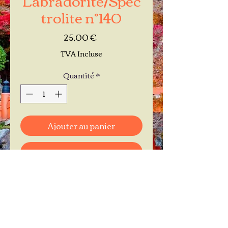
trolite n°140
Prix
25,00 €
TVA Incluse
Quantité
*
Ajouter au panier
Commander et payer
Je réserve mon rendez-vous
Contactez-moi au
06.11.30.71.66