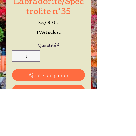
trolite n°35
Prix
25,00 €
TVA Incluse
Quantité
*
Ajouter au panier
Commander et payer
Je réserve mon rendez-vous
Contactez-moi au
06.11.30.71.66