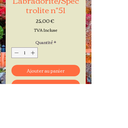
trolite n°51
Prix
25,00 €
TVA Incluse
Quantité
*
Ajouter au panier
Commander et payer
Je réserve mon rendez-vous
Contactez-moi au
06.11.30.71.66