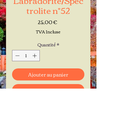
trolite n°52
Prix
25,00 €
TVA Incluse
Quantité
*
Ajouter au panier
Commander et payer
Je réserve mon rendez-vous
Contactez-moi au
06.11.30.71.66