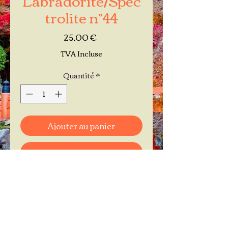
trolite n°44
Prix
25,00 €
TVA Incluse
Quantité
*
Ajouter au panier
Commander et payer
Je réserve mon rendez-vous
Contactez-moi au
06.11.30.71.66