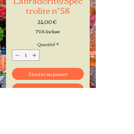
trolite n°58
Prix
25,00 €
TVA Incluse
Quantité
*
Ajouter au panier
Commander et payer
Je réserve mon rendez-vous
Contactez-moi au
06.11.30.71.66