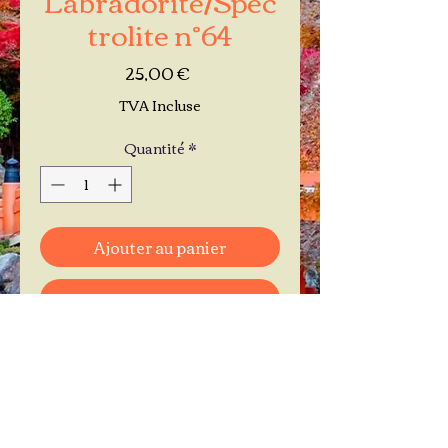
trolite n°64
Prix
25,00 €
TVA Incluse
Quantité
*
Ajouter au panier
Commander et payer
Je réserve mon rendez-vous
Contactez-moi au
06.11.30.71.66