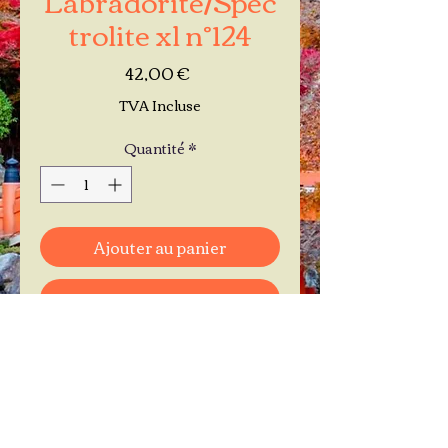
trolite xl n°124
Prix
42,00 €
TVA Incluse
Quantité
*
Ajouter au panier
Commander et payer
Je réserve mon rendez-vous
Contactez-moi au
06.11.30.71.66