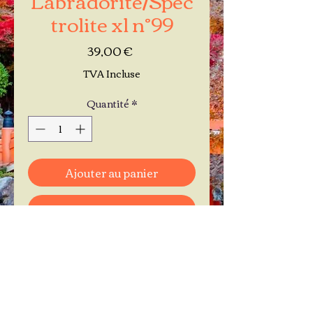
trolite xl n°99
Prix
39,00 €
TVA Incluse
Quantité
*
Ajouter au panier
Commander et payer
Je réserve mon rendez-vous
Contactez-moi au
06.11.30.71.66