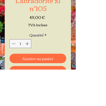
n°105
Prix
49,00 €
TVA Incluse
Quantité
*
Ajouter au panier
Commander et payer
Je réserve mon rendez-vous
Contactez-moi au
06.11.30.71.66