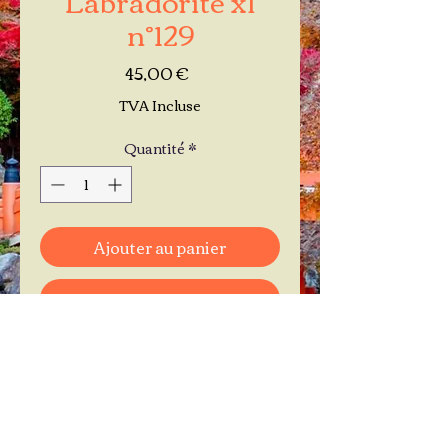
n°129
Prix
45,00 €
TVA Incluse
Quantité
*
Ajouter au panier
Commander et payer
Je réserve mon rendez-vous
Contactez-moi au
06.11.30.71.66