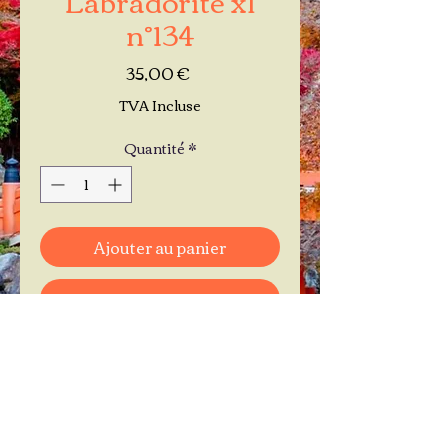
n°134
Prix
35,00 €
TVA Incluse
Quantité
*
Ajouter au panier
Commander et payer
Je réserve mon rendez-vous
Contactez-moi au
06.11.30.71.66