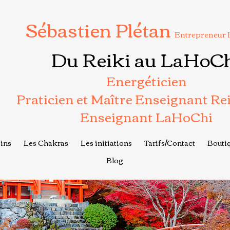
Sébastien Plétan
Entrepreneur 
Du Reiki au LaHoC
Energéticien
Praticien et Maître Enseignant Re
Enseignant LaHoChi
ins
Les Chakras
Les initiations
Tarifs/Contact
Boutiq
Blog