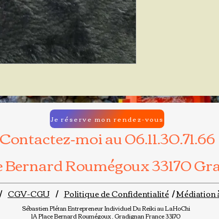
Je réserve mon rendez-vous
Contactez-moi au 06.11.30.71.66
ce Bernard Roumégoux 33170 Gr
/
CGV-CGU
/
Politique de Confidentialité
/
Médiation 
Sébastien Plétan
Entrepreneur Individuel
Du Reiki au LaHoChi
1A Place Bernard Roumégoux , Gradignan France 33170