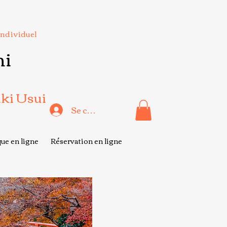
Individuel
hi
iki Usui
Se connecter
ue en ligne
Réservation en ligne