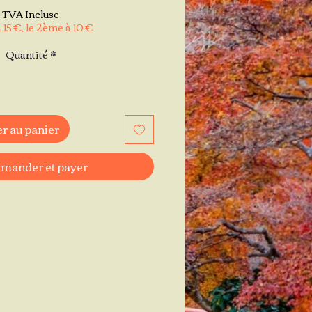
TVA Incluse
 15 €, le 2ème à 10 €
Quantité
*
r au panier
ander et payer