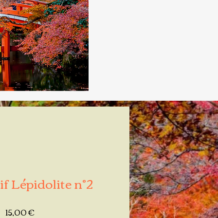
f Lépidolite n°2
Prix
15,00 €