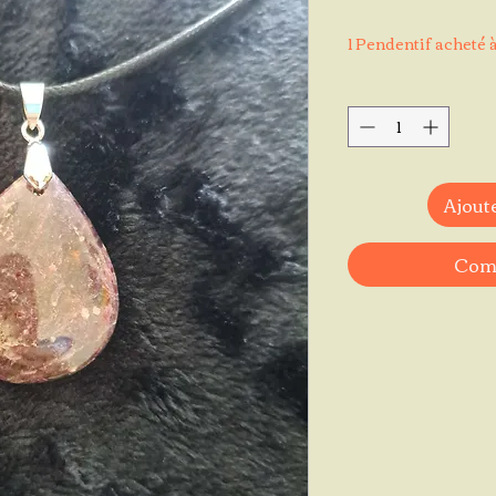
1 Pendentif acheté à
Ajoute
Comm