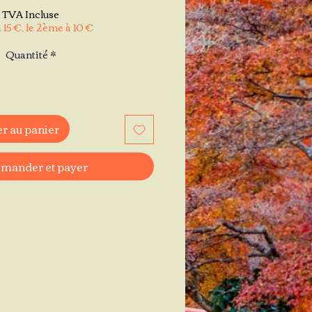
TVA Incluse
 15 €, le 2ème à 10 €
Quantité
*
r au panier
ander et payer