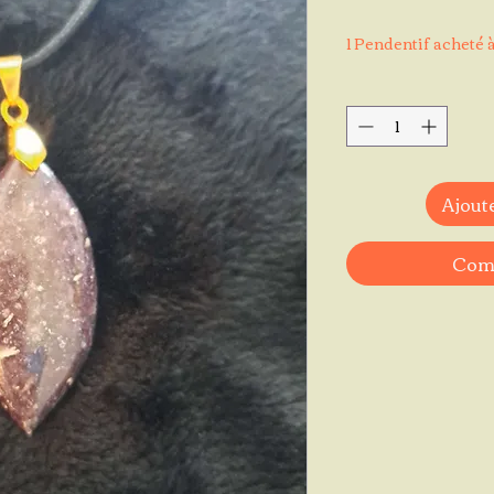
1 Pendentif acheté à
Ajoute
Comm