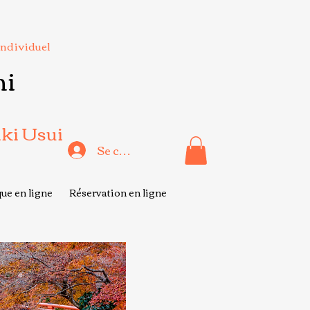
Individuel
hi
iki Usui
Se connecter
ue en ligne
Réservation en ligne