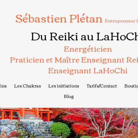
Sébastien Plétan
Entrepreneur 
Du Reiki au LaHoC
Energéticien
Praticien et Maître Enseignant Re
Enseignant LaHoChi
ins
Les Chakras
Les initiations
Tarifs/Contact
Boutiq
Blog