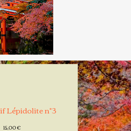
f Lépidolite n°3
Prix
15,00 €