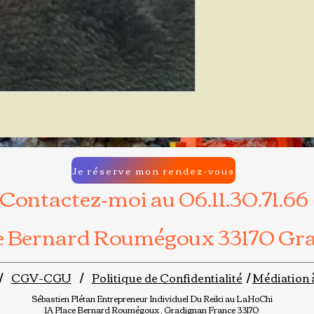
Je réserve mon rendez-vous
Contactez-moi au 06.11.30.71.66
ce Bernard Roumégoux 33170 Gr
/
CGV-CGU
/
Politique de Confidentialité
/
Médiation 
Sébastien Plétan
Entrepreneur Individuel
Du Reiki au LaHoChi
1A Place Bernard Roumégoux , Gradignan France 33170