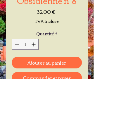
Prix
35,00 €
TVA Incluse
Quantité
*
Ajouter au panier
Commander et payer
Je réserve mon rendez-vous
Contactez-moi au
06.11.30.71.66
1 A Place Bernard Roumégoux