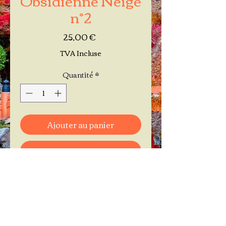
n°2
Prix
25,00 €
TVA Incluse
Quantité
*
Ajouter au panier
Commander et payer
Je réserve mon rendez-vous
Contactez-moi au
06.11.30.71.66