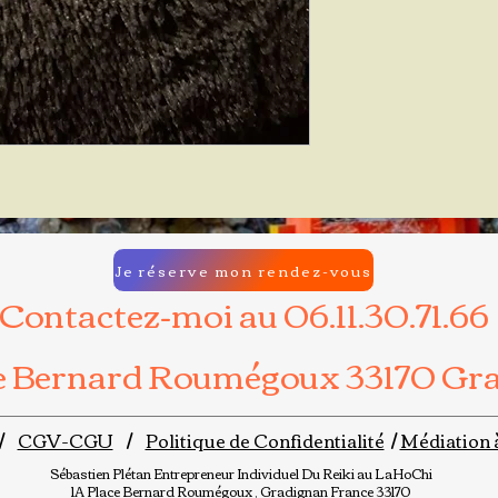
Je réserve mon rendez-vous
Contactez-moi au 06.11.30.71.66
ce Bernard Roumégoux 33170 Gr
/
CGV-CGU
/
Politique de Confidentialité
/
Médiation 
Sébastien Plétan
Entrepreneur Individuel
Du Reiki au LaHoChi
1A Place Bernard Roumégoux , Gradignan France 33170