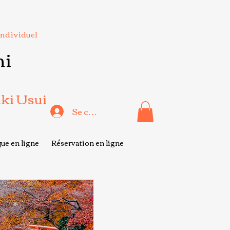
Individuel
hi
iki Usui
Se connecter
ue en ligne
Réservation en ligne