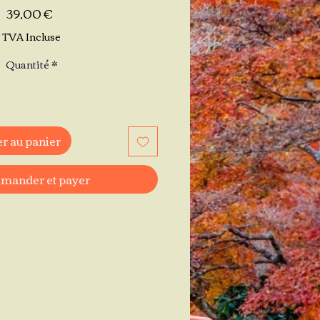
Prix
39,00 €
TVA Incluse
Quantité
*
r au panier
ander et payer