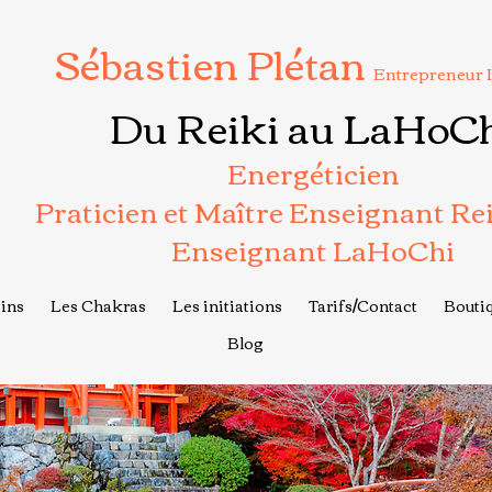
Sébastien Plétan
Entrepreneur 
Du Reiki au LaHoC
Energéticien
Praticien et Maître Enseignant Re
Enseignant LaHoChi
ins
Les Chakras
Les initiations
Tarifs/Contact
Boutiq
Blog