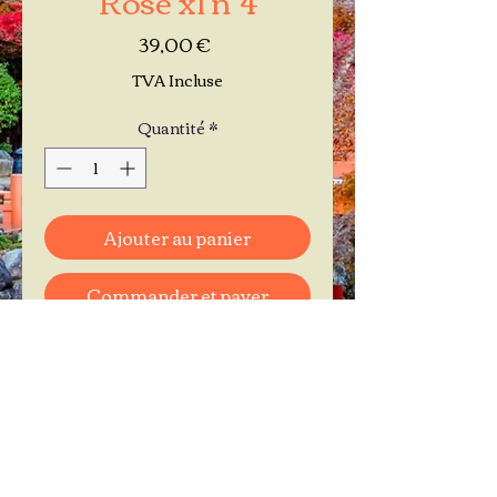
Prix
39,00 €
TVA Incluse
Quantité
*
Ajouter au panier
Commander et payer
Je réserve mon rendez-vous
Contactez-moi au
06.11.30.71.66
1 A Place Bernard Roumégoux