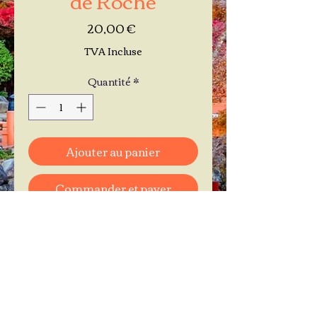
Prix
20,00 €
TVA Incluse
Quantité
*
Ajouter au panier
Commander et payer
Je réserve mon rendez-vous
Contactez-moi au
06.11.30.71.66
1 A Place Bernard Roumégoux