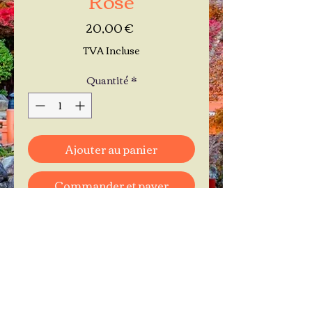
Prix
20,00 €
TVA Incluse
Quantité
*
Ajouter au panier
Commander et payer
Je réserve mon rendez-vous
Contactez-moi au
06.11.30.71.66
1 A Place Bernard Roumégoux