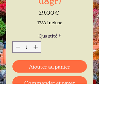
Prix
29,00 €
TVA Incluse
Quantité
*
Ajouter au panier
Commander et payer
Je réserve mon rendez-vous
Contactez-moi au
06.11.30.71.66
1 A Place Bernard Roumégoux