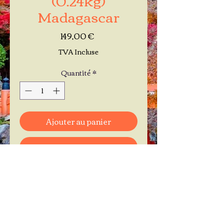
Madagascar
Prix
149,00 €
TVA Incluse
Quantité
*
Ajouter au panier
Commander et payer
Je réserve mon rendez-vous
Contactez-moi au
06.11.30.71.66