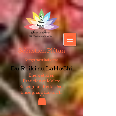
Sébastien Plétan
Entrepreneur Individuel
Du Reiki au LaHoChi
Energéticien
Praticien et Maître
Enseignant Reiki Usui
Enseignant LaHoChi