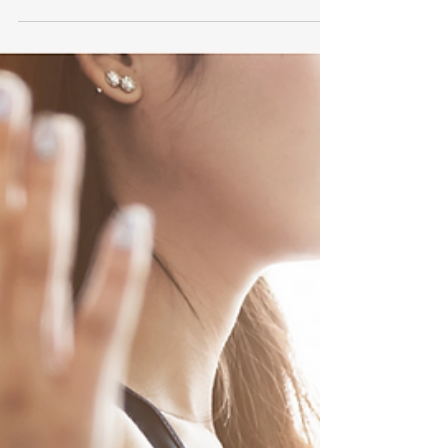
Je t'explique celle-ci.
Dans la spiritualité, les Âmes sœurs sont des
Âmes qui ont une histoire commune avant
cette vie. Elles se reconnaissent parce qu’elles
vibrent sur une fréquence similaire et
partagent un contrat d’âme : un accord passé
avant l’incarnation pour s’aider à évoluer. 👉
Le but n’est pas seulement l’amour, mais
l’évolution de l’Âme. L'origine spirituelle des
Âmes soeurs. Plusieurs traditions parlent de ce
lien : Platon disait que les Âmes étaient
autrefois unies, puis séparées, et