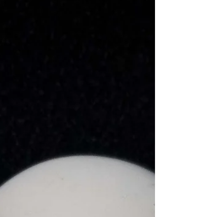
vues non pas comme des “pouvoirs”, mais
comme des facultés naturelles de l’Âme que
l’être humain aurait peu à peu mises en veille.
Tout est énergie et conscience. Le corps est un
récepteur, l’esprit un traducteur. Les capac