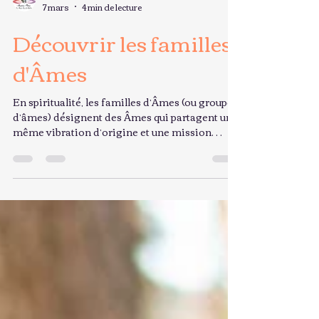
Sébastien Pletan
7 mars
4 min de lecture
Découvrir les familles
d'Âmes
En spiritualité, les familles d’Âmes (ou groupes
d’âmes) désignent des Âmes qui partagent une
même vibration d’origine et une mission
similaire, même si leurs personnalités et leurs
vies peuvent être très différentes. On ne
reconnaît pas sa famille d’Âme par le mental,
mais par un sentiment de résonance profonde.
Qu’est-ce qu’une famille d’Âmes ? Avant
l’incarnation, les Âmes s’organiseraient en
groupes vibratoires. Ces groupes se retrouvent
à travers plusieurs vies pour : év