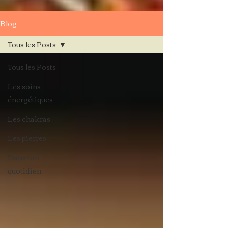
Blog
Tous les Posts
Tous les Posts
Les soins
énergétiques
Les chakras
Les pierres
Dans ton
quotidien