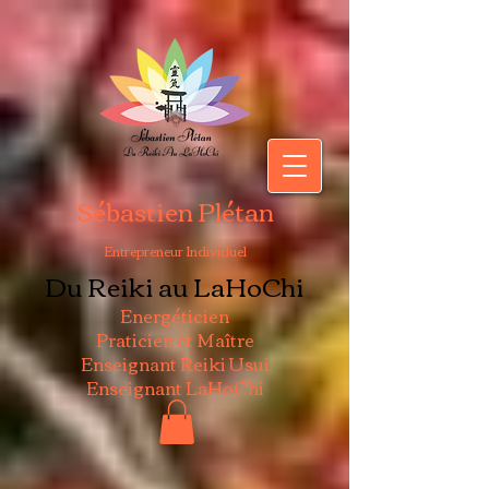
Sébastien Plétan
Entrepreneur Individuel
Du Reiki au LaHoChi
Energéticien
Praticien et Maître
Enseignant Reiki Usui
Enseignant LaHoChi