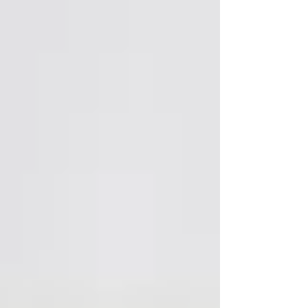
restent belles. Nettoyage à l’eau La plupart des
pierres peuvent être nettoyées avec de l’eau
tiède. Si la pierre est un peu sale, ajoute
quelques gouttes de savon doux (type savon
pour bébé ou liquide vaisselle doux). Utilise une
bross