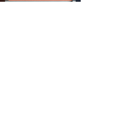
Bouddha Gassho 40cm Rose
Prix
169,00 €
TVA Incluse
Ajouter au panier