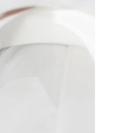
vente de minéraux . Voici la légende de la
Merlinite. La pierre a été nommée merlinite
car elle est associée à Merlin, le magicien de la
légende du roi Arthur. On dit que cette pierre
aurait été l’outil secret de Merlin pour accéder
à la connaissance universelle et aux mondes
invisibles. Elle aurait pe