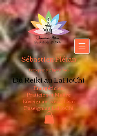
Sébastien Plétan
Entrepreneur Individuel
Du Reiki au LaHoChi
Energéticien
Praticien et Maître
Enseignant Reiki Usui
Enseignant LaHoChi