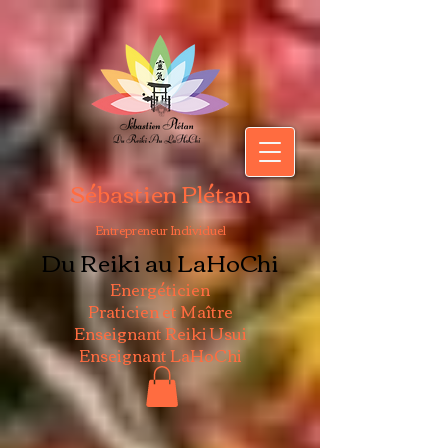
Sébastien Plétan
Entrepreneur Individuel
Du Reiki au LaHoChi
Energéticien
Praticien et Maître
Enseignant Reiki Usui
Enseignant LaHoChi