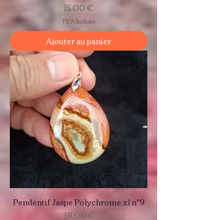
Prix
15,00 €
TVA Incluse
Ajouter au panier
Pendentif Jaspe Polychrome xl n°9
Prix
39,00 €