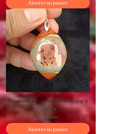
Ajouter au panier
Pendentif Jaspe Polychrome xl n°6
Prix
39,00 €
TVA Incluse
Ajouter au panier