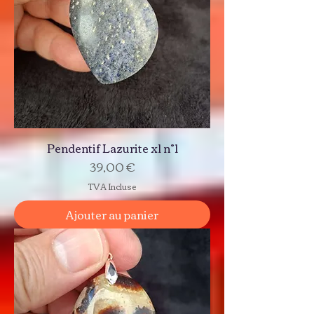
Pendentif Lazurite xl n°1
Prix
39,00 €
TVA Incluse
Ajouter au panier